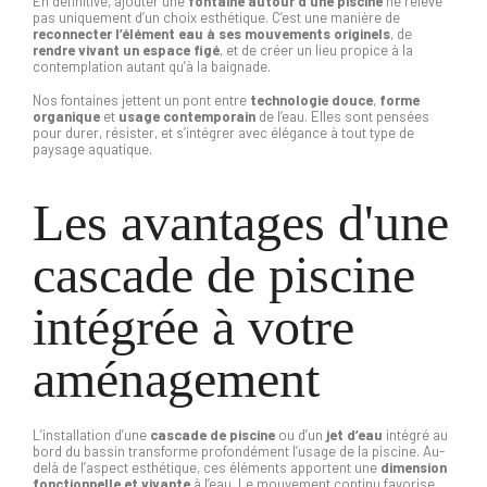
En définitive, ajouter une
fontaine autour d’une piscine
ne relève
pas uniquement d’un choix esthétique. C’est une manière de
reconnecter l’élément eau à ses mouvements originels
, de
rendre vivant un espace figé
, et de créer un lieu propice à la
contemplation autant qu’à la baignade.
Nos fontaines jettent un pont entre
technologie douce
,
forme
organique
et
usage contemporain
de l’eau. Elles sont pensées
pour durer, résister, et s’intégrer avec élégance à tout type de
paysage aquatique.
Les avantages d'une
cascade de piscine
intégrée à votre
aménagement
L’installation d’une
cascade de piscine
ou d’un
jet d’eau
intégré au
bord du bassin transforme profondément l’usage de la piscine. Au-
delà de l’aspect esthétique, ces éléments apportent une
dimension
fonctionnelle et vivante
à l’eau. Le mouvement continu favorise