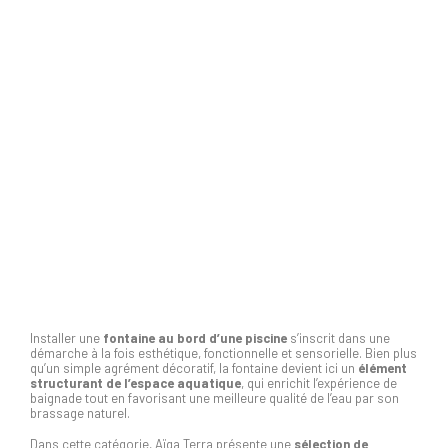
Apporter
mouvement,
fraîcheur et
esthétisme au
bord de l’eau
Installer une
fontaine au bord d’une piscine
s’inscrit dans une
démarche à la fois esthétique, fonctionnelle et sensorielle. Bien plus
qu’un simple agrément décoratif, la fontaine devient ici un
élément
structurant de l’espace aquatique
, qui enrichit l’expérience de
baignade tout en favorisant une meilleure qualité de l’eau par son
brassage naturel.
Dans cette catégorie, Aïga Terra présente une
sélection de