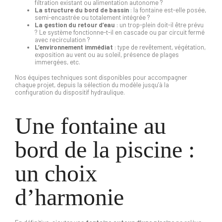
filtration existant ou alimentation autonome ?
La structure du bord de bassin
: la fontaine est-elle posée,
semi-encastrée ou totalement intégrée ?
La gestion du retour d’eau
: un trop-plein doit-il être prévu
? Le système fonctionne-t-il en cascade ou par circuit fermé
avec recirculation ?
L’environnement immédiat
: type de revêtement, végétation,
exposition au vent ou au soleil, présence de plages
immergées, etc.
Nos équipes techniques sont disponibles pour accompagner
chaque projet, depuis la sélection du modèle jusqu’à la
configuration du dispositif hydraulique.
Une fontaine au
bord de la piscine :
un choix
d’harmonie