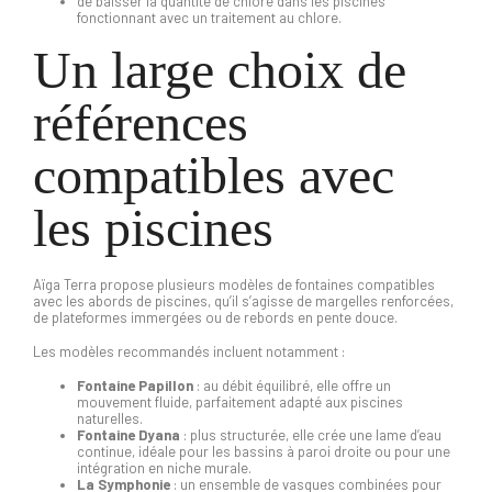
de baisser la quantité de chlore dans les piscines
fonctionnant avec un traitement au chlore.
Un large choix de
références
compatibles avec
les piscines
Aïga Terra propose plusieurs modèles de fontaines compatibles
avec les abords de piscines, qu’il s’agisse de margelles renforcées,
de plateformes immergées ou de rebords en pente douce.
Les modèles recommandés incluent notamment :
Fontaine Papillon
: au débit équilibré, elle offre un
mouvement fluide, parfaitement adapté aux piscines
naturelles.
Fontaine Dyana
: plus structurée, elle crée une lame d’eau
continue, idéale pour les bassins à paroi droite ou pour une
intégration en niche murale.
La Symphonie
: un ensemble de vasques combinées pour