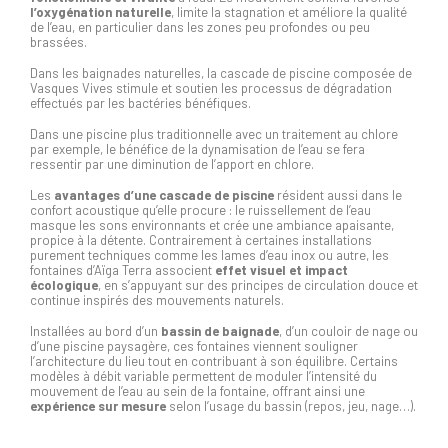
l’oxygénation naturelle
, limite la stagnation et améliore la qualité
de l’eau, en particulier dans les zones peu profondes ou peu
brassées.
Dans les baignades naturelles, la cascade de piscine composée de
Vasques Vives stimule et soutien les processus de dégradation
effectués par les bactéries bénéfiques.
Dans une piscine plus traditionnelle avec un traitement au chlore
par exemple, le bénéfice de la dynamisation de l’eau se fera
ressentir par une diminution de l’apport en chlore.
Les
avantages d’une cascade de piscine
résident aussi dans le
confort acoustique qu’elle procure : le ruissellement de l’eau
masque les sons environnants et crée une ambiance apaisante,
propice à la détente. Contrairement à certaines installations
purement techniques comme les lames d’eau inox ou autre, les
fontaines d’Aïga Terra associent
effet visuel et impact
écologique
, en s’appuyant sur des principes de circulation douce et
continue inspirés des mouvements naturels.
Installées au bord d’un
bassin de baignade
, d’un couloir de nage ou
d’une piscine paysagère, ces fontaines viennent souligner
l’architecture du lieu tout en contribuant à son équilibre. Certains
modèles à débit variable permettent de moduler l’intensité du
mouvement de l’eau au sein de la fontaine, offrant ainsi une
expérience sur mesure
selon l’usage du bassin (repos, jeu, nage…).