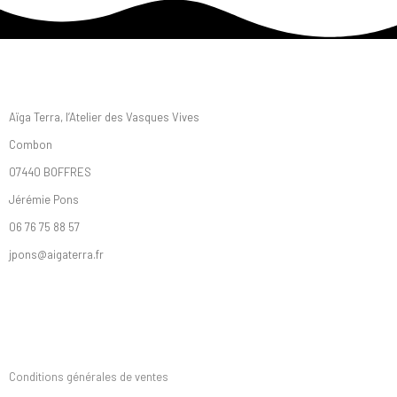
Information
Aïga Terra, l’Atelier des Vasques Vives
Combon
07440 BOFFRES
Jérémie Pons
06 76 75 88 57
jpons@aigaterra.fr
Mentions légales
Conditions générales de ventes