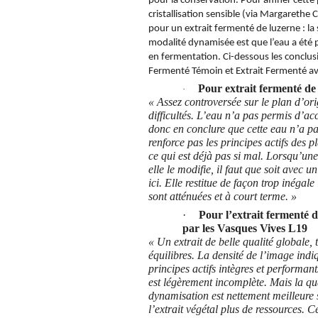
pour la conservation. Pour affiner cette 
cristallisation sensible (via Margarethe
pour un extrait fermenté de luzerne : la 
modalité dynamisée est que l’eau a été 
en fermentation. Ci-dessous les conclus
Fermenté Témoin et Extrait Fermenté av
Pour extrait fermenté de
·
« Assez controversée sur le plan d’ori
difficultés.
L’eau n’a pas permis d’acc
donc en conclure que cette eau n’a pa
renforce pas les principes actifs des pl
ce qui est déjà pas si mal.
Lorsqu’une 
elle le modifie, il faut que soit avec un
ici.
Elle restitue de façon trop inégale
sont atténuées et à court terme. »
·
Pour l’extrait fermenté 
par les Vasques Vives L19
« Un extrait de belle qualité globale,
équilibres.
La densité de l’image indi
principes actifs intègres et performant
est légèrement incomplète. Mais la qua
dynamisation est nettement meilleure 
l’extrait végétal plus de ressources.
Ce