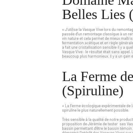
Belles Lies 
« J’utilise la Vasque Vive lors du remontage
passée d’un remontage classique à un remo
vin nature et cela permet de mieux maîtris
fermentation acétique et en règle générale
a fait une cristallisation sensible il y a qu
Vasque Vive : le résultat était sans appel. L
beaucoup plus harmonieux. Il y a un gain é
La Ferme de
(Spiruline)
« La Ferme écologique expérimentale de la 
spiruline le plus naturellement possible.
Très sensible à la qualité de notre produ
proposition de Jérémie de tester ses Vas
bassin permettant d’être le bassin témoin
démontré l’intérêt des Vasques Vives sur 