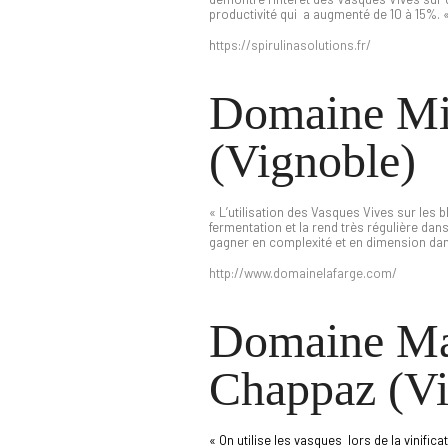
productivité qui a augmenté de 10 à 15%. 
h
ttps://spirulinasolutions.fr/
Domaine Mi
(Vignoble)
« L’utilisation des Vasques Vives sur les
fermentation et la rend très régulière da
gagner en complexité et en dimension dans
http://www.domainelafarge.com/
Domaine Ma
Chappaz (Vi
« On utilise les vasques lors de la vinif