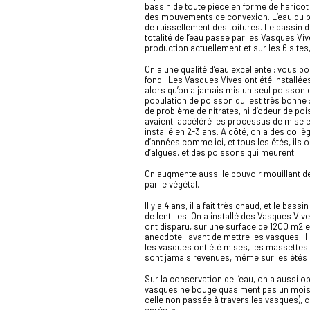
bassin de toute pièce en forme de harico
des mouvements de convexion. L’eau du ba
de ruissellement des toitures. Le bassin de
totalité de l’eau passe par les Vasques Vi
production actuellement et sur les 6 sites
On a une qualité d’eau excellente : vous po
fond ! Les Vasques Vives ont été installée
alors qu’on a jamais mis un seul poisson d
population de poisson qui est très bonne :
de problème de nitrates, ni d’odeur de po
avaient accéléré les processus de mise en p
installé en 2-3 ans. A côté, on a des coll
d’années comme ici, et tous les étés, il
d’algues, et des poissons qui meurent.
On augmente aussi le pouvoir mouillant d
par le végétal.
Il y a 4 ans, il a fait très chaud, et le b
de lentilles. On a installé des Vasques Vive
ont disparu, sur une surface de 1200 m2 
anecdote : avant de mettre les vasques, i
les vasques ont été mises, les massettes s
sont jamais revenues, même sur les étés su
Sur la conservation de l’eau, on a aussi o
vasques ne bouge quasiment pas un mois e
celle non passée à travers les vasques),