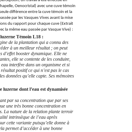
perception, un travail a été effectué en
 Chapelle, Oenocristal) avec une cuve témoin
seule différence entre la cuve témoin et la
passée par les Vasques Vives avant la mise
ions du rapport pour chaque cuve (Extrait
ec la même eau passée par Vasque Vive) :
 luzerne Témoin L18 :
gine de la plantation qui a connu des
éder à un meilleur résultat ; on peut
s d’effet booster dynamique.
Elle ne
antes, elle se contente de les conduire,
eau interfère dans un organisme et si
 résultat positif ce qui n’est pas le cas
 les données qu’elle capte.
Ses mémoires
de luzerne dont l’eau est dynamisée
 tant par sa concentration que par ses
que une très bonne concentration en
s.
La nature de la relation plante terroir
lité intrinsèque de l’eau après
sur cette variante puisqu’elle donne à
la permet d’accéder à une bonne