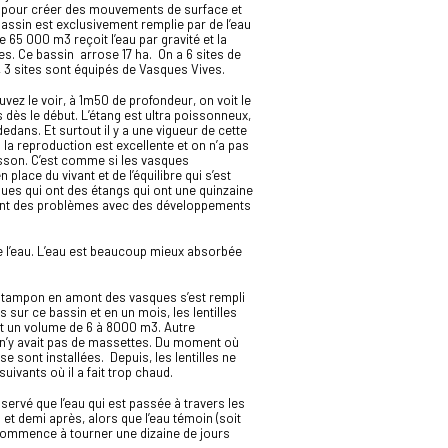
t pour créer des mouvements de surface et
ssin est exclusivement remplie par de l’eau
 65 000 m3 reçoit l’eau par gravité et la
ves. Ce bassin arrose 17 ha. On a 6 sites de
, 3 sites sont équipés de Vasques Vives.
uvez le voir, à 1m50 de profondeur, on voit le
s dès le début. L’étang est ultra poissonneux,
edans. Et surtout il y a une vigueur de cette
 la reproduction est excellente et on n’a pas
isson. C’est comme si les vasques
lace du vivant et de l’équilibre qui s’est
ègues qui ont des étangs qui ont une quinzaine
s ont des problèmes avec des développements
e l’eau. L’eau est beaucoup mieux absorbée
assin tampon en amont des vasques s’est rempli
s sur ce bassin et en un mois, les lentilles
et un volume de 6 à 8000 m3. Autre
l n’y avait pas de massettes. Du moment où
e sont installées. Depuis, les lentilles ne
ivants où il a fait trop chaud.
bservé que l’eau qui est passée à travers les
t demi après, alors que l’eau témoin (soit
 commence à tourner une dizaine de jours