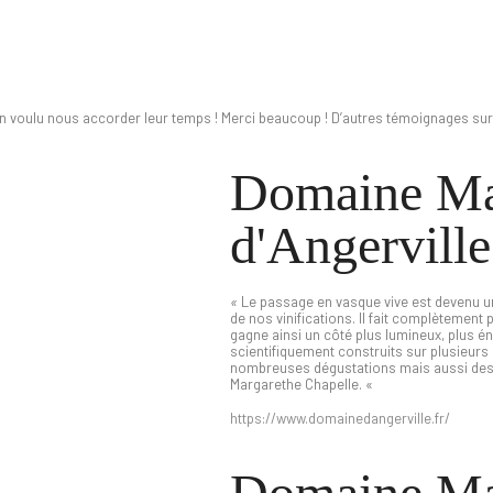
e nos clients
en voulu nous accorder leur temps ! Merci beaucoup ! D’autres témoignages su
Domaine Ma
d'Angerville
«
Le passage en vasque vive est devenu u
de nos vinifications. Il fait complètement
gagne ainsi un côté plus lumineux, plus én
scientifiquement construits sur plusieurs 
nombreuses dégustations mais aussi des te
Margarethe Chapelle. «
https://www.domainedangerville.fr/
Domaine Ma