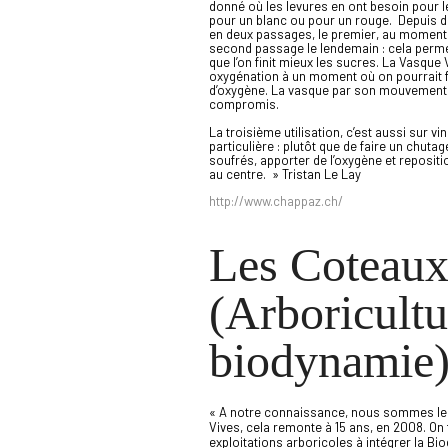
donné où les levures en ont besoin pour le
pour un blanc ou pour un rouge. Depuis deu
en deux passages, le premier, au moment o
second passage le lendemain : cela perme
que l’on finit mieux les sucres. La Vasque 
oxygénation à un moment où on pourrait f
d’oxygène. La vasque par son mouvement 
compromis.
La troisième utilisation, c’est aussi sur vi
particulière : plutôt que de faire un chu
soufrés, apporter de l’oxygène et repositi
au centre. » Tristan Le Lay
http://www.chappaz.ch/
Les Coteaux
(Arboricultu
biodynamie
« A notre connaissance, nous sommes le 
Vives, cela remonte à 15 ans, en 2008. On
exploitations arboricoles à intégrer la B