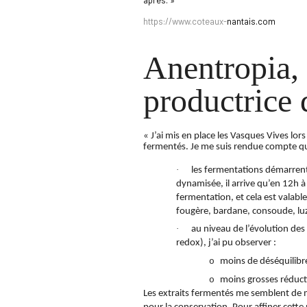
après. »
https://www.coteaux-
nantais.com
Anentropia, 
productrice
« J’ai mis en place les Vasques Vives lor
fermentés. Je me suis rendue compte qu
·
les fermentations démarrent 
dynamisée, il arrive qu’en 12h à
fermentation, et cela est valable
fougère, bardane, consoude, luz
·
au niveau de l’évolution de
redox), j’ai pu observer :
o
moins de déséquilibr
o
moins grosses réduct
Les extraits fermentés me semblent de me