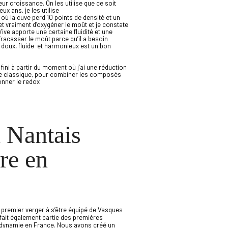
ur croissance. On les utilise que ce soit
x ans, je les utilise
ù la cuve perd 10 points de densité et un
t vraiment d’oxygéner le moût et je constate
Vive apporte une certaine fluidité et une
racasser le moût parce qu’il a besoin
doux, fluide et harmonieux est un bon
n fini à partir du moment où j’ai une réduction
tage classique, pour combiner les composés
onner le redox
 Nantais
re en
)
premier verger à s’être équipé de Vasques
 fait également partie des premières
iodynamie en France. Nous avons créé un