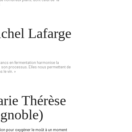
«
chel Lafarge
 blancs en fermentation harmonise la
ns son processus. Elles nous permettent de
 le vin. »
rie Thérèse
gnoble)
ication pour oxygéner le moût à un moment