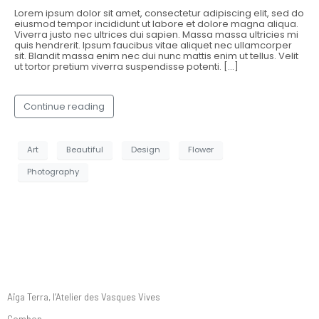
Lorem ipsum dolor sit amet, consectetur adipiscing elit, sed do
eiusmod tempor incididunt ut labore et dolore magna aliqua.
Viverra justo nec ultrices dui sapien. Massa massa ultricies mi
quis hendrerit. Ipsum faucibus vitae aliquet nec ullamcorper
sit. Blandit massa enim nec dui nunc mattis enim ut tellus. Velit
ut tortor pretium viverra suspendisse potenti. […]
Continue reading
Art
Beautiful
Design
Flower
Photography
Information
Aïga Terra, l’Atelier des Vasques Vives